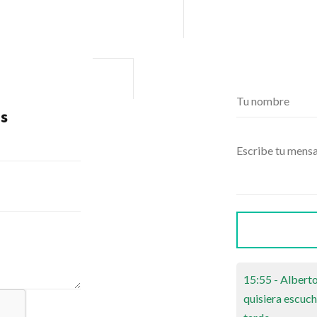
s
15:55 - Albert
quisiera escuch