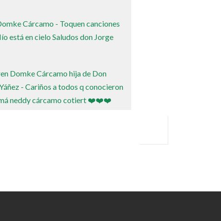
 Domke Cárcamo - Toquen canciones
ío está en cielo Saludos don Jorge
aren Domke Cárcamo hija de Don
áñez - Cariños a todos q conocieron
má neddy cárcamo cotiert ❤️❤️❤️
Domke Cárcamo - Saludos a don Jorge
os en Cauquenes ❤️
- Gracias mil, entretenida, música de
, ad oc para mi realidad, claro que yo
....cariños y besitos.Pórtate bien
Terán y Jennifer Carrasco - Saludos