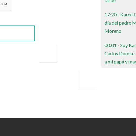
tarde
17:20 - Karen
día del padre M
Moreno
00:01 - Soy K
Carlos Domke Y
a mi papá y ma
23:55 - Karen 
Moreno y a tod
17:55 - Maggie 
mis tiempos... Y
diría queridooo
00:49 - Felipe 